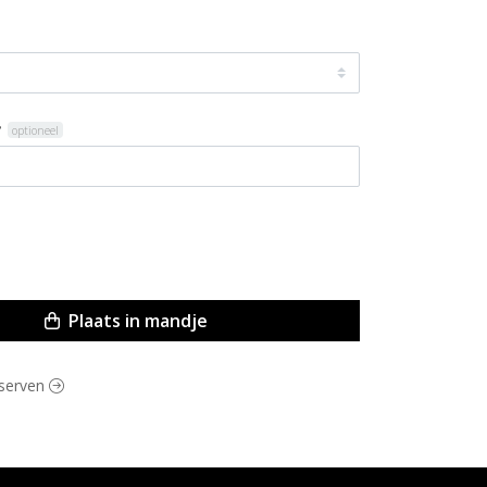
?
optioneel
Plaats in mandje
nserven