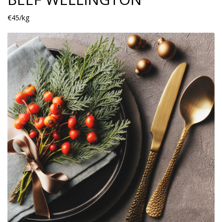
€45/kg