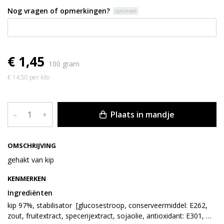
Nog vragen of opmerkingen?
optioneel
€ 1,45
100 gram
€ 14,50 per kilo
Plaats in mandje
–
+
OMSCHRIJVING
gehakt van kip
KENMERKEN
Ingrediënten
kip 97%, stabilisator  [glucosestroop, conserveermiddel: E262, 
zout, fruitextract, specerijextract, sojaolie, antioxidant: E301, 