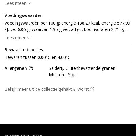
E331, E392], kruiden [paneermeel (TARWEmeel, 
Lees meer
TARWEzemelen, zout, gist, rijsmiddel: E503), kruiden en specerij 
(MOSTERD, SELDERIJ) aroma, dextrose, zuurteregelaar: E500, 
Voedingswaarden
antioxidant: E300, SOJAeiwit, prei, antiklontermiddel: E551] 
Voedingswaarden per 100 g: energie 138.27 kcal, energie 577.99 
(GLUTEN)
kJ, vet 6.06 g, waarvan 1.95 g verzadigd, koolhydraten 2.21 g, 
waarvan 0.22 g suiker, eiwit 18.53 g, vezel 0.00 g en 2.54 g zout
Lees meer
Bewaarinstructies
Bewaren tussen 0.00°C en 4.00°C
Allergenen
Selderij, Glutenbevattende granen,
Mosterd, Soja
Bekijk meer uit de collectie gehakt & worst