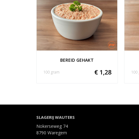
BEREID GEHAKT
€ 1,28
100 gram
100
SLAGERIJ WAUTERS
Nokerseweg 74
8790 Waregem