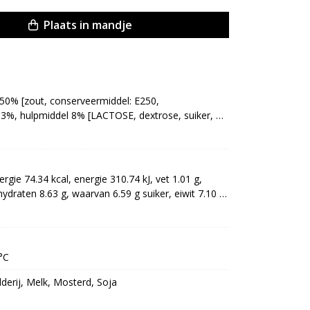
Plaats in mandje
50% [zout, conserveermiddel: E250, 
33%, hulpmiddel 8% [LACTOSE, dextrose, suiker, 
gelaar: E331, conserveermiddel: E252, antioxidant: 
kelmix 8% [dextrose, aroma (SOJA, SELDERIJ, 
ruiden en specerij (MOSTERD), suiker, 
 E621, zuurteregelaar: E331, zout, knoflook, 
ie 74.34 kcal, energie 310.74 kJ, vet 1.01 g, 
abilisator: E450, E451] (MELK)], varkensvlees 30%
draten 8.63 g, waarvan 6.59 g suiker, eiwit 7.10 g, 
°C
lderij, Melk, Mosterd, Soja