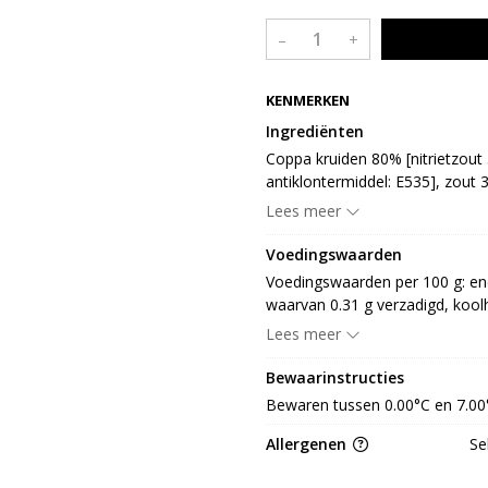
–
+
KENMERKEN
Ingrediënten
Coppa kruiden 80% [nitrietzout 
antiklontermiddel: E535], zout 
smaakversterker: E621, zuurtere
Lees meer
E301, aroma, koolzaadolie], pe
smaakversterker: E621, E631), k
Voedingswaarden
glucosestroop, smaakversterker:
Voedingswaarden per 100 g: energ
antioxidant: E301, LACTOSE, st
waarvan 0.31 g verzadigd, koolhy
vezel 0.31 g en 65.99 g zout
Lees meer
Bewaarinstructies
Bewaren tussen 0.00°C en 7.00
Allergenen
Se