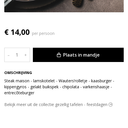
€ 14,00
per persoon
Plaats in mandje
–
+
OMSCHRIJVING
Steak maison - lamskotelet - Wauters’rolletje - kaasburger -
kippengyros - gelakt buikspek - chipolata - varkenshaasje -
entrecôteburger
Bekijk meer uit de collectie gezellig tafelen - feestdagen