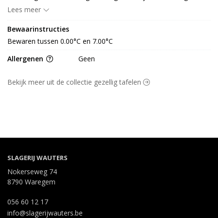
waarvan 0.00 g suiker, eiwit 0.00 g, vezel 0.00 g en 0.00 g zout
Lees meer
Bewaarinstructies
Bewaren tussen 0.00°C en 7.00°C
Allergenen
Geen
Bekijk meer uit de collectie gezellig tafelen
SLAGERIJ WAUTERS
Nokerseweg 74
8790 Waregem
056 60 12 17
info@slagerijwauters.be