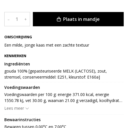
Plaats in mandje
–
+
OMSCHRIJVING
Een milde, jonge kaas met een zachte textuur
KENMERKEN
Ingrediënten
gouda 100% [gepasteuriseerde MELK (LACTOSE), zout, 
stremsel, conserveermiddel: E251, kleurstof: E160a]
Voedingswaarden
Voedingswaarden per 100 g: energie 371.00 kcal, energie 
1550.78 kJ, vet 30.00 g, waarvan 21.00 g verzadigd, koolhydraten 
0.00 g, waarvan 0.00 g suiker, eiwit 23.00 g, vezel 0.00 g en 1.95 
Lees meer
g zout
Bewaarinstructies
Bewaren tussen 0.00°C en 7.00°C