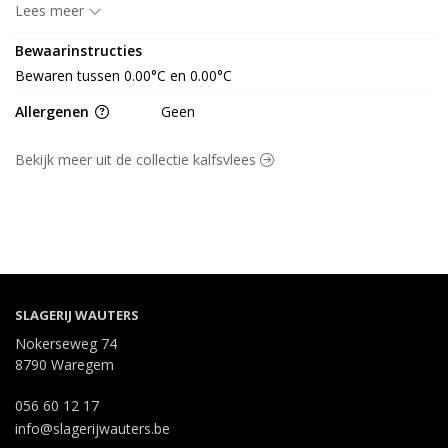
waarvan 0.00 g suiker, eiwit 0.00 g, vezel 0.00 g en 0.00 g zout
Lees meer
Bewaarinstructies
Bewaren tussen 0.00°C en 0.00°C
Allergenen
Geen
Bekijk meer uit de collectie kalfsvlees
SLAGERIJ WAUTERS
Nokerseweg 74
8790 Waregem
056 60 12 17
info@slagerijwauters.be