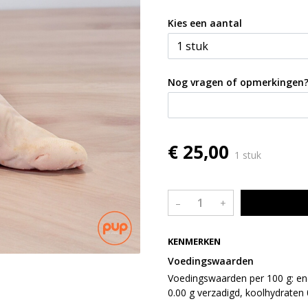
Kies een aantal
Nog vragen of opmerkingen
€ 25,00
1 stuk
–
+
KENMERKEN
Voedingswaarden
Voedingswaarden per 100 g: ener
0.00 g verzadigd, koolhydraten 0
0.00 g en 0.00 g zout