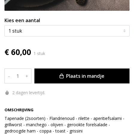
Kies een aantal
€ 60,00
1 stuk
Plaats in mandje
–
+
2 dagen levertijd.
OMSCHRIJVING
Tapenade (2soorten) - Flandrienoud - rilette - aperitiefsalami -
grillworst - manchego - olijven - gerookte forelsalade -
gedroogde ham - coppa - toast - grissini