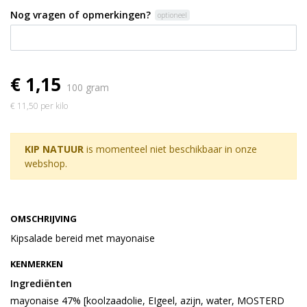
Nog vragen of opmerkingen?
optioneel
€ 1,15
100 gram
€ 11,50 per kilo
KIP NATUUR
is momenteel niet beschikbaar in onze
webshop.
OMSCHRIJVING
Kipsalade bereid met mayonaise
KENMERKEN
Ingrediënten
mayonaise 47% [koolzaadolie, EIgeel, azijn, water, MOSTERD 