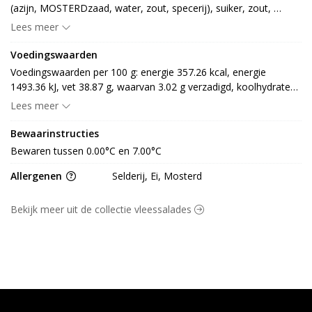
(azijn, MOSTERDzaad, water, zout, specerij), suiker, zout, 
antioxidant: E385, aroma], kip 47%, ui 3%, kipkruiden [zout, 
Lees meer
specerij en kruiden (paprika, ui, chili, MOSTERD, koriander, 
nootmuskaat, kurkuma, fenegriek, bonenkruiden, lavas, 
Voedingswaarden
SELDERIJ, venkel, peper, knoflook, gember, komijn, kardemom, 
Voedingswaarden per 100 g: energie 357.26 kcal, energie 
kruidnagel), smaakversterker: E621, antioxidant: E331, dextrose, 
1493.36 kJ, vet 38.87 g, waarvan 3.02 g verzadigd, koolhydraten 
prei, aroma (rook)]
0.89 g, waarvan 0.73 g suiker, eiwit 0.73 g, vezel 0.14 g en 1.00 g 
Lees meer
zout
Bewaarinstructies
Bewaren tussen 0.00°C en 7.00°C
Allergenen
Selderij, Ei, Mosterd
Bekijk meer uit de collectie vleessalades